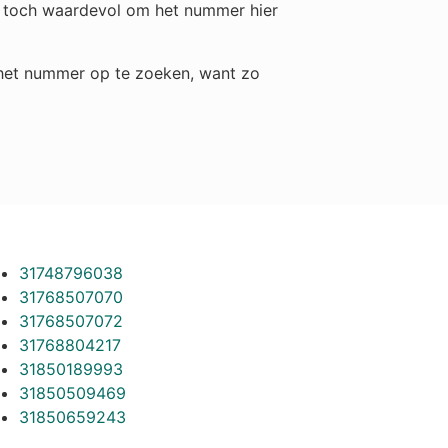
et toch waardevol om het nummer hier
m het nummer op te zoeken, want zo
31748796038
31768507070
31768507072
31768804217
31850189993
31850509469
31850659243