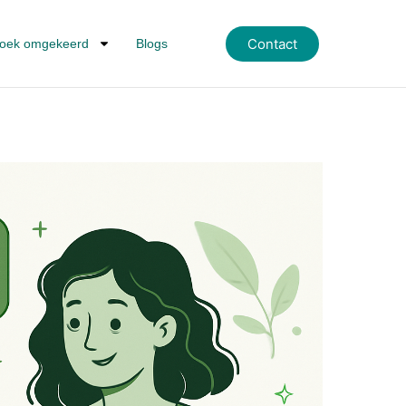
Contact
oek omgekeerd
Blogs