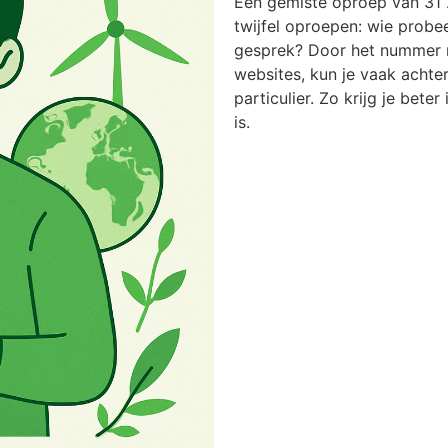
Een gemiste oproep van 31 
twijfel oproepen: wie probee
gesprek? Door het nummer n
websites, kun je vaak achter
particulier. Zo krijg je bete
is.