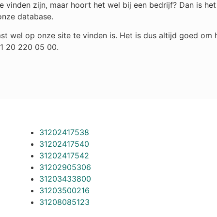
 vinden zijn, maar hoort het wel bij een bedrijf? Dan is h
onze database.
st wel op onze site te vinden is. Het is dus altijd goed o
31 20 220 05 00.
31202417538
31202417540
31202417542
31202905306
31203433800
31203500216
31208085123