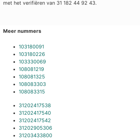
met het verifiëren van 31 182 44 92 43.
Meer nummers
103180091
103180226
103330069
108081219
108081325
108083303
108083315
31202417538
31202417540
31202417542
31202905306
31203433800