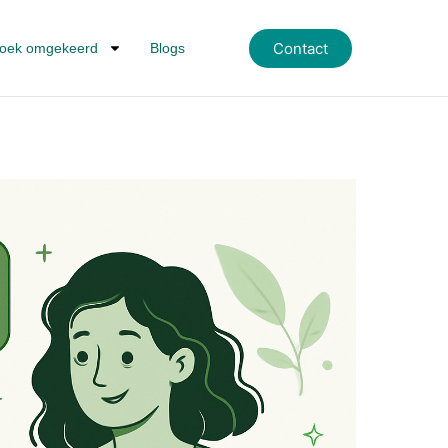
Contact
oek omgekeerd
Blogs