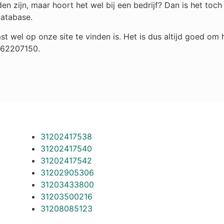
n zijn, maar hoort het wel bij een bedrijf? Dan is het to
database.
st wel op onze site te vinden is. Het is dus altijd goed o
 262207150.
31202417538
31202417540
31202417542
31202905306
31203433800
31203500216
31208085123