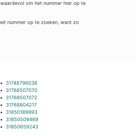
ch waardevol om het nummer hier op te
m het nummer op te zoeken, want zo
31748796038
31768507070
31768507072
31768804217
31850189993
31850509469
31850659243