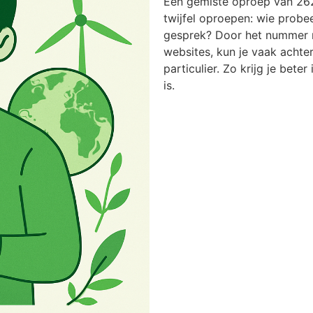
Een gemiste oproep van 26
twijfel oproepen: wie probee
gesprek? Door het nummer n
websites, kun je vaak achter
particulier. Zo krijg je bete
is.