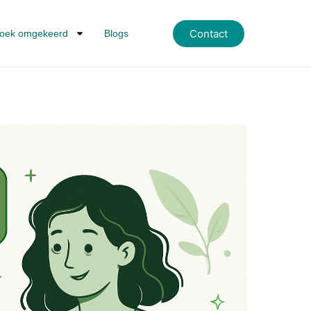
Contact
oek omgekeerd
Blogs