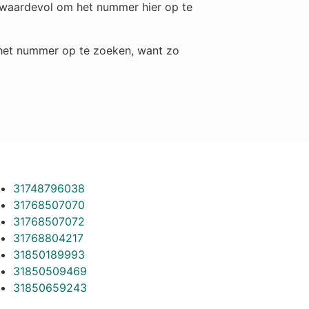
h waardevol om het nummer hier op te
m het nummer op te zoeken, want zo
31748796038
31768507070
31768507072
31768804217
31850189993
31850509469
31850659243