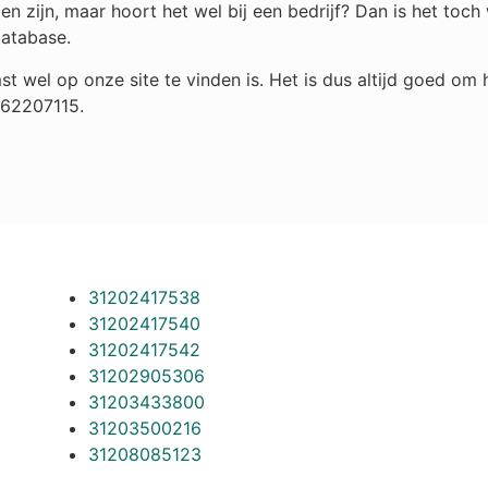
n zijn, maar hoort het wel bij een bedrijf? Dan is het toc
database.
st wel op onze site te vinden is. Het is dus altijd goed o
262207115.
31202417538
31202417540
31202417542
31202905306
31203433800
31203500216
31208085123