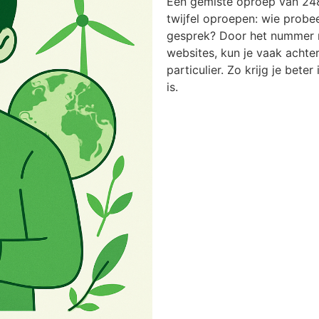
Een gemiste oproep van 24
twijfel oproepen: wie probee
gesprek? Door het nummer n
websites, kun je vaak achter
particulier. Zo krijg je bete
is.