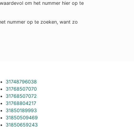
h waardevol om het nummer hier op te
m het nummer op te zoeken, want zo
31748796038
31768507070
31768507072
31768804217
31850189993
31850509469
31850659243