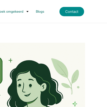
Contact
oek omgekeerd
Blogs