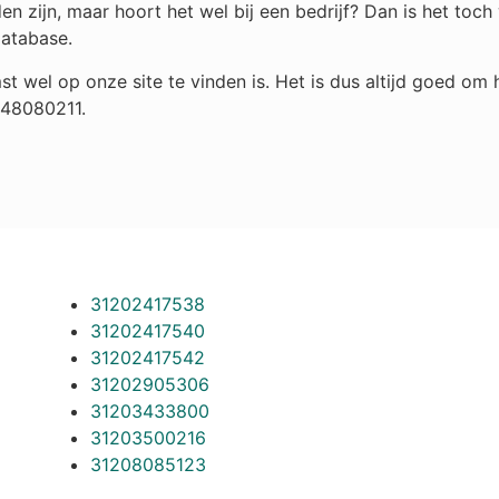
n zijn, maar hoort het wel bij een bedrijf? Dan is het toc
database.
st wel op onze site te vinden is. Het is dus altijd goed o
248080211.
31202417538
31202417540
31202417542
31202905306
31203433800
31203500216
31208085123