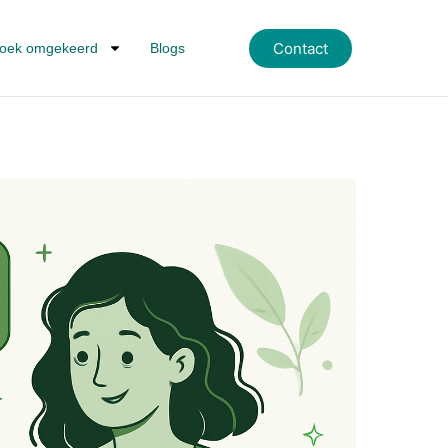
Contact
oek omgekeerd
Blogs