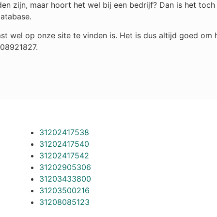
n zijn, maar hoort het wel bij een bedrijf? Dan is het to
database.
st wel op onze site te vinden is. Het is dus altijd goed o
208921827.
31202417538
31202417540
31202417542
31202905306
31203433800
31203500216
31208085123