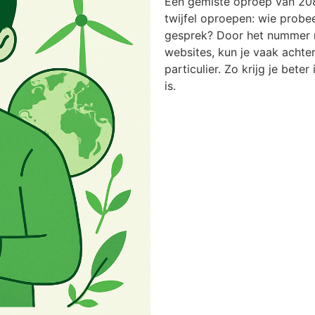
Een gemiste oproep van 20
twijfel oproepen: wie probee
gesprek? Door het nummer n
websites, kun je vaak achter
particulier. Zo krijg je bete
is.