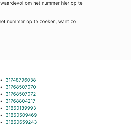
ch waardevol om het nummer hier op te
m het nummer op te zoeken, want zo
31748796038
31768507070
31768507072
31768804217
31850189993
31850509469
31850659243