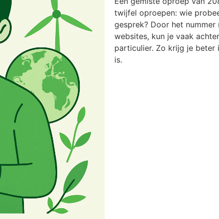
Een gemiste oproep van 20
twijfel oproepen: wie probee
gesprek? Door het nummer n
websites, kun je vaak achter
particulier. Zo krijg je bete
is.