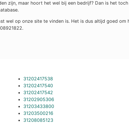
n zijn, maar hoort het wel bij een bedrijf? Dan is het to
database.
st wel op onze site te vinden is. Het is dus altijd goed o
 208921822.
31202417538
31202417540
31202417542
31202905306
31203433800
31203500216
31208085123