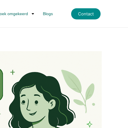
Contact
oek omgekeerd
Blogs