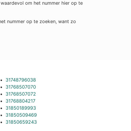
ch waardevol om het nummer hier op te
m het nummer op te zoeken, want zo
31748796038
31768507070
31768507072
31768804217
31850189993
31850509469
31850659243