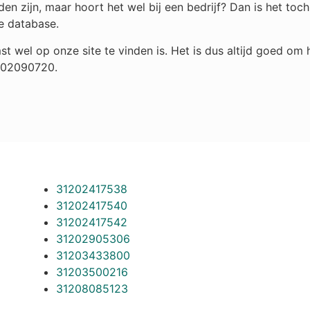
n zijn, maar hoort het wel bij een bedrijf? Dan is het to
e database.
st wel op onze site te vinden is. Het is dus altijd goed o
 202090720.
31202417538
31202417540
31202417542
31202905306
31203433800
31203500216
31208085123