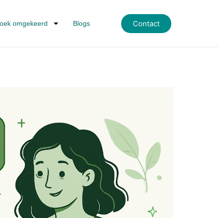
Contact
oek omgekeerd
Blogs