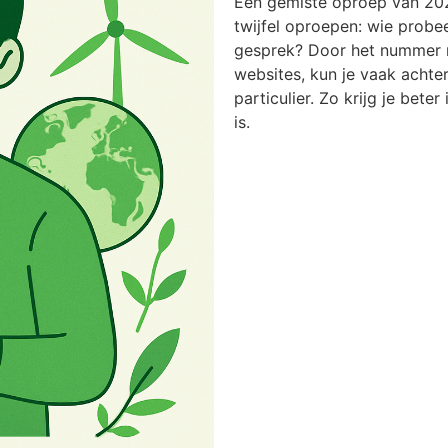
Een gemiste oproep van 20
twijfel oproepen: wie probee
gesprek? Door het nummer n
websites, kun je vaak achter
particulier. Zo krijg je bete
is.