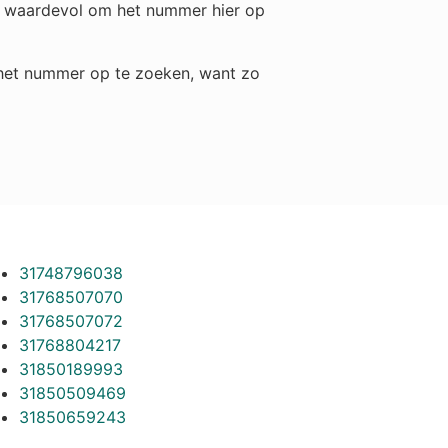
ch waardevol om het nummer hier op
m het nummer op te zoeken, want zo
31748796038
31768507070
31768507072
31768804217
31850189993
31850509469
31850659243