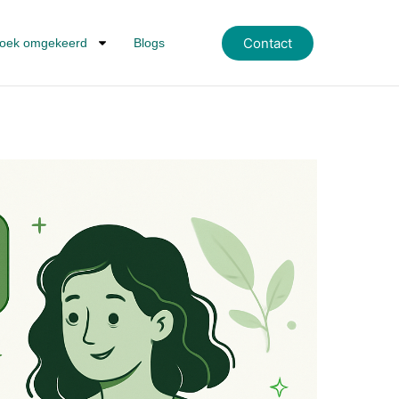
Contact
oek omgekeerd
Blogs