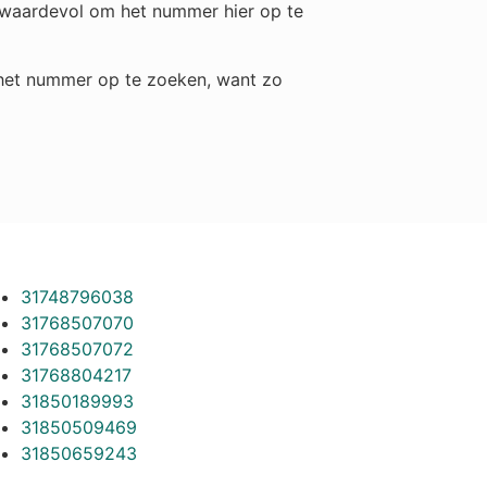
h waardevol om het nummer hier op te
m het nummer op te zoeken, want zo
31748796038
31768507070
31768507072
31768804217
31850189993
31850509469
31850659243