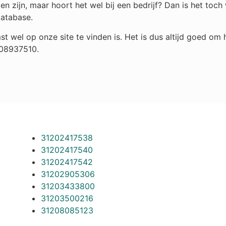
n zijn, maar hoort het wel bij een bedrijf? Dan is het toc
database.
st wel op onze site te vinden is. Het is dus altijd goed o
108937510.
31202417538
31202417540
31202417542
31202905306
31203433800
31203500216
31208085123