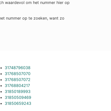
toch waardevol om het nummer hier op
m het nummer op te zoeken, want zo
31748796038
31768507070
31768507072
31768804217
31850189993
31850509469
31850659243