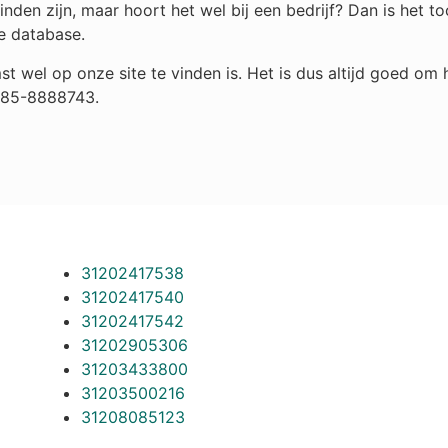
den zijn, maar hoort het wel bij een bedrijf? Dan is het 
e database.
st wel op onze site te vinden is. Het is dus altijd goed o
 085-8888743.
31202417538
31202417540
31202417542
31202905306
31203433800
31203500216
31208085123