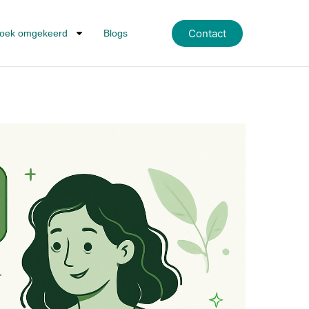
Contact
oek omgekeerd
Blogs