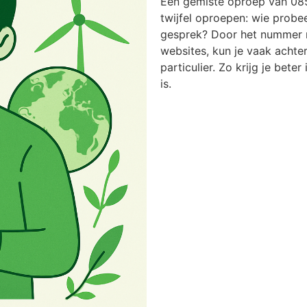
Een gemiste oproep van 08
twijfel oproepen: wie probee
gesprek? Door het nummer n
websites, kun je vaak achter
particulier. Zo krijg je bete
is.