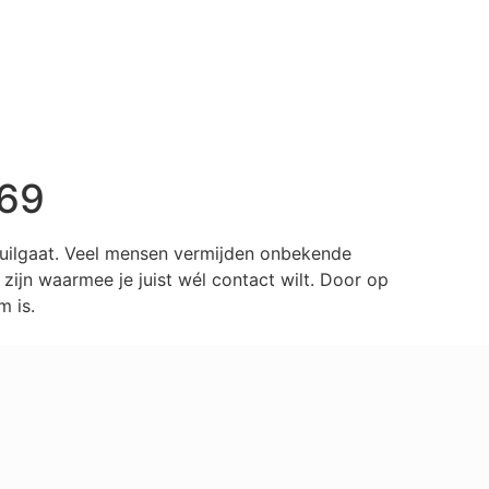
369
huilgaat. Veel mensen vermijden onbekende
ijn waarmee je juist wél contact wilt. Door op
m is.