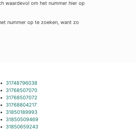
toch waardevol om het nummer hier op
m het nummer op te zoeken, want zo
31748796038
31768507070
31768507072
31768804217
31850189993
31850509469
31850659243