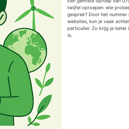
Een gemiste oproep van 07
twijfel oproepen: wie probee
gesprek? Door het nummer n
websites, kun je vaak achter
particulier. Zo krijg je bete
is.