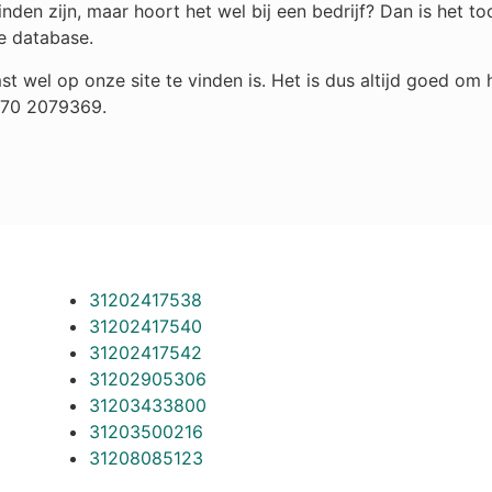
den zijn, maar hoort het wel bij een bedrijf? Dan is het 
e database.
st wel op onze site te vinden is. Het is dus altijd goed o
 070 2079369.
31202417538
31202417540
31202417542
31202905306
31203433800
31203500216
31208085123