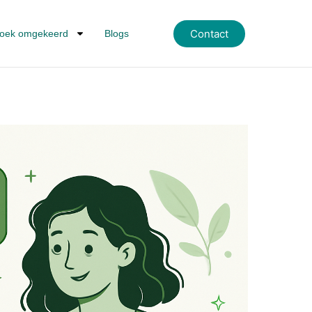
Contact
oek omgekeerd
Blogs