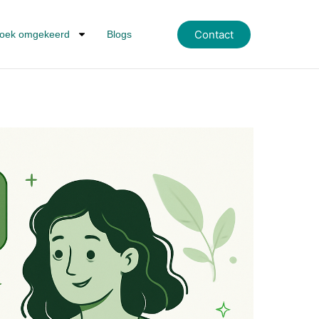
Contact
oek omgekeerd
Blogs