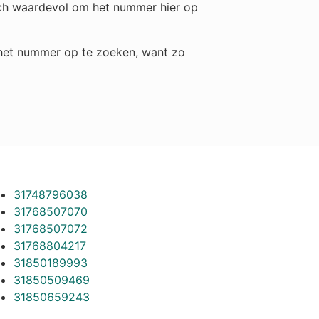
toch waardevol om het nummer hier op
m het nummer op te zoeken, want zo
31748796038
31768507070
31768507072
31768804217
31850189993
31850509469
31850659243