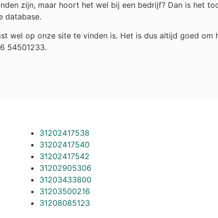
den zijn, maar hoort het wel bij een bedrijf? Dan is het 
e database.
st wel op onze site te vinden is. Het is dus altijd goed o
 06 54501233.
31202417538
31202417540
31202417542
31202905306
31203433800
31203500216
31208085123