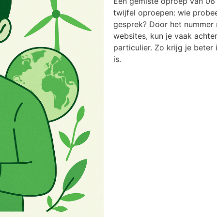
Een gemiste oproep van 06
twijfel oproepen: wie probee
gesprek? Door het nummer n
websites, kun je vaak achter
particulier. Zo krijg je bete
is.