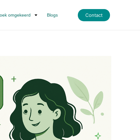
Contact
oek omgekeerd
Blogs