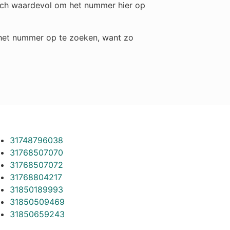
toch waardevol om het nummer hier op
m het nummer op te zoeken, want zo
31748796038
31768507070
31768507072
31768804217
31850189993
31850509469
31850659243