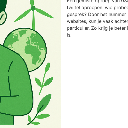
Een gemiste oproep van 03
twijfel oproepen: wie probee
gesprek? Door het nummer n
websites, kun je vaak achter
particulier. Zo krijg je bete
is.