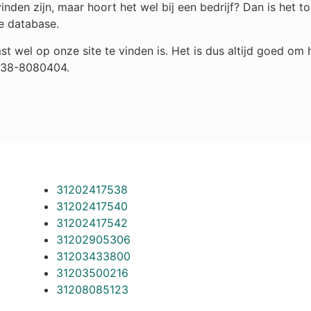
den zijn, maar hoort het wel bij een bedrijf? Dan is het 
e database.
st wel op onze site te vinden is. Het is dus altijd goed o
 038-8080404.
31202417538
31202417540
31202417542
31202905306
31203433800
31203500216
31208085123