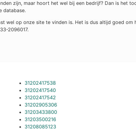
den zijn, maar hoort het wel bij een bedrijf? Dan is het 
e database.
st wel op onze site te vinden is. Het is dus altijd goed o
033-2096017.
31202417538
31202417540
31202417542
31202905306
31203433800
31203500216
31208085123