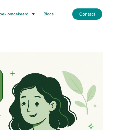
Contact
oek omgekeerd
Blogs