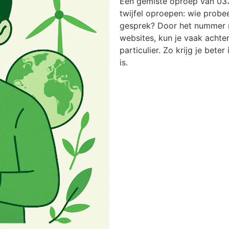
Een gemiste oproep van 03
twijfel oproepen: wie probee
gesprek? Door het nummer n
websites, kun je vaak achter
particulier. Zo krijg je bete
is.