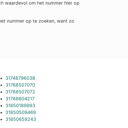
toch waardevol om het nummer hier op
m het nummer op te zoeken, want zo
31748796038
31768507070
31768507072
31768804217
31850189993
31850509469
31850659243