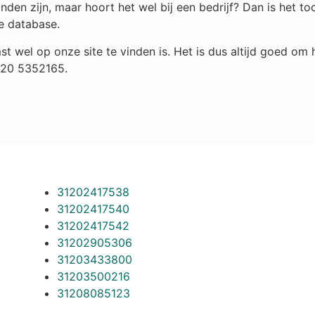
den zijn, maar hoort het wel bij een bedrijf? Dan is het 
e database.
st wel op onze site te vinden is. Het is dus altijd goed o
 020 5352165.
31202417538
31202417540
31202417542
31202905306
31203433800
31203500216
31208085123