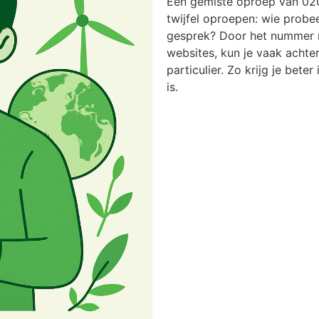
Een gemiste oproep van 02
twijfel oproepen: wie probee
gesprek? Door het nummer n
websites, kun je vaak achter
particulier. Zo krijg je bete
is.