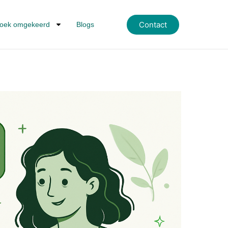
Contact
oek omgekeerd
Blogs