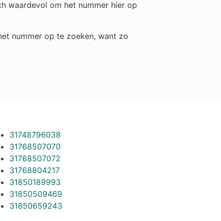
toch waardevol om het nummer hier op
m het nummer op te zoeken, want zo
31748796038
31768507070
31768507072
31768804217
31850189993
31850509469
31850659243