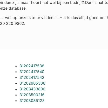
nden zijn, maar hoort het wel bij een bedrijf? Dan is het
onze database.
st wel op onze site te vinden is. Het is dus altijd goed o
 020 220 9362.
31202417538
31202417540
31202417542
31202905306
31203433800
31203500216
31208085123