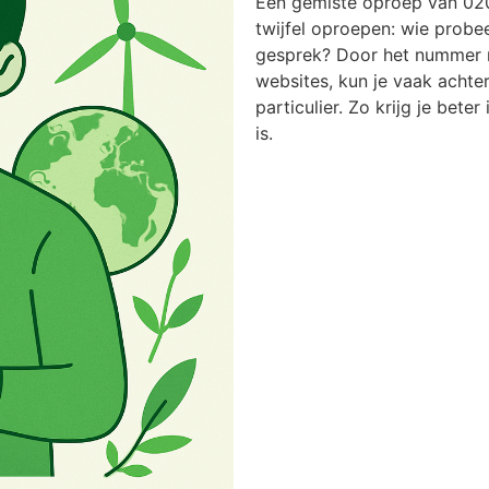
Een gemiste oproep van 02
twijfel oproepen: wie probee
gesprek? Door het nummer n
websites, kun je vaak achter
particulier. Zo krijg je bete
is.