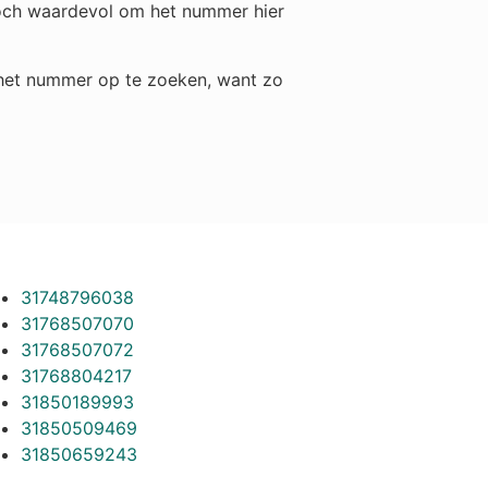
 toch waardevol om het nummer hier
m het nummer op te zoeken, want zo
31748796038
31768507070
31768507072
31768804217
31850189993
31850509469
31850659243