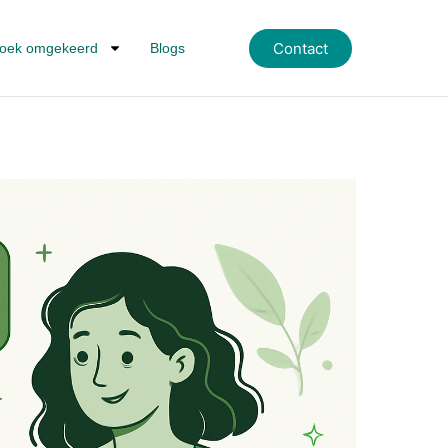
Contact
oek omgekeerd
Blogs