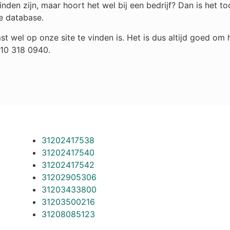
nden zijn, maar hoort het wel bij een bedrijf? Dan is het 
e database.
st wel op onze site te vinden is. Het is dus altijd goed o
010 318 0940.
31202417538
31202417540
31202417542
31202905306
31203433800
31203500216
31208085123