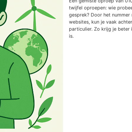
Een gemiste oproep van 010
twijfel oproepen: wie probee
gesprek? Door het nummer n
websites, kun je vaak achter
particulier. Zo krijg je bete
is.