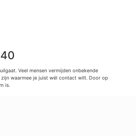
940
huilgaat. Veel mensen vermijden onbekende
ijn waarmee je juist wél contact wilt. Door op
m is.