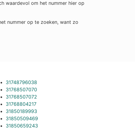
toch waardevol om het nummer hier op
m het nummer op te zoeken, want zo
31748796038
31768507070
31768507072
31768804217
31850189993
31850509469
31850659243