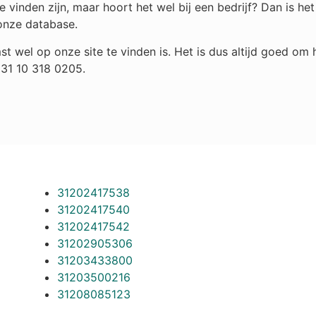
 vinden zijn, maar hoort het wel bij een bedrijf? Dan is h
onze database.
st wel op onze site te vinden is. Het is dus altijd goed o
+31 10 318 0205.
31202417538
31202417540
31202417542
31202905306
31203433800
31203500216
31208085123