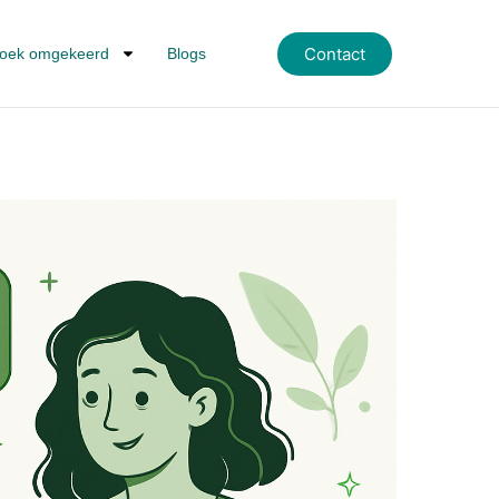
Contact
oek omgekeerd
Blogs