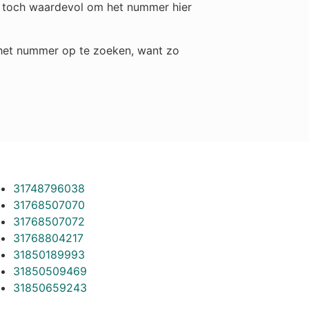
et toch waardevol om het nummer hier
m het nummer op te zoeken, want zo
31748796038
31768507070
31768507072
31768804217
31850189993
31850509469
31850659243