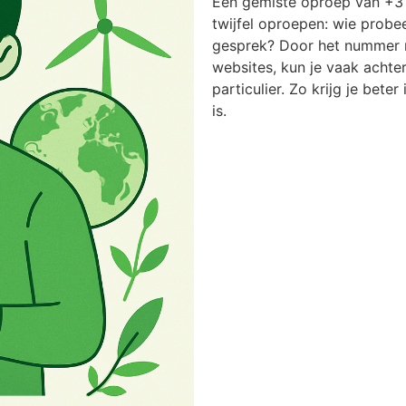
Een gemiste oproep van +31
twijfel oproepen: wie probee
gesprek? Door het nummer n
websites, kun je vaak achter
particulier. Zo krijg je bete
is.