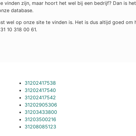
e vinden zijn, maar hoort het wel bij een bedrijf? Dan is 
onze database.
st wel op onze site te vinden is. Het is dus altijd goed o
31 10 318 00 61.
31202417538
31202417540
31202417542
31202905306
31203433800
31203500216
31208085123