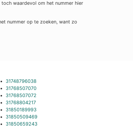
het toch waardevol om het nummer hier
m het nummer op te zoeken, want zo
31748796038
31768507070
31768507072
31768804217
31850189993
31850509469
31850659243