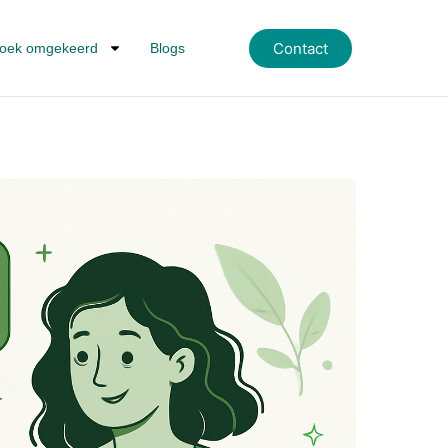
Contact
oek omgekeerd
Blogs