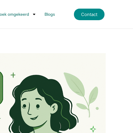
Contact
oek omgekeerd
Blogs