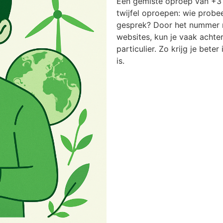
Een gemiste oproep van +31
twijfel oproepen: wie probee
gesprek? Door het nummer n
websites, kun je vaak achter
particulier. Zo krijg je bete
is.