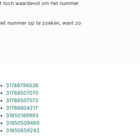
 het toch waardevol om het nummer
m het nummer op te zoeken, want zo
31748796038
31768507070
31768507072
31768804217
31850189993
31850509469
31850659243