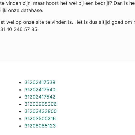
e vinden zijn, maar hoort het wel bij een bedrijf? Dan is
lijk onze database.
st wel op onze site te vinden is. Het is dus altijd goed o
+31 10 246 57 85.
31202417538
31202417540
31202417542
31202905306
31203433800
31203500216
31208085123