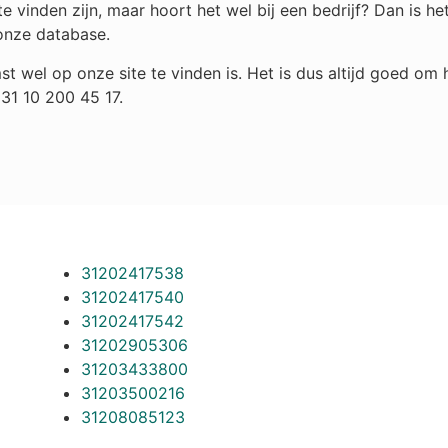
e vinden zijn, maar hoort het wel bij een bedrijf? Dan is 
onze database.
st wel op onze site te vinden is. Het is dus altijd goed o
31 10 200 45 17.
31202417538
31202417540
31202417542
31202905306
31203433800
31203500216
31208085123