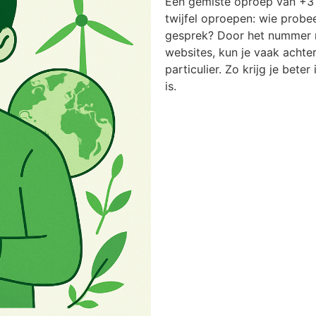
Een gemiste oproep van +31
twijfel oproepen: wie probee
gesprek? Door het nummer n
websites, kun je vaak achter
particulier. Zo krijg je bete
is.