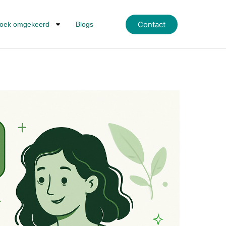
Contact
oek omgekeerd
Blogs