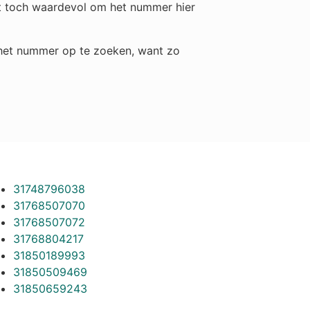
het toch waardevol om het nummer hier
m het nummer op te zoeken, want zo
31748796038
31768507070
31768507072
31768804217
31850189993
31850509469
31850659243